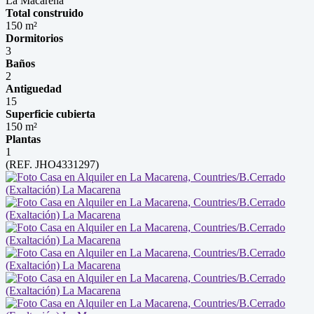
La Macarena
Total construido
150 m²
Dormitorios
3
Baños
2
Antiguedad
15
Superficie cubierta
150 m²
Plantas
1
(REF. JHO4331297)