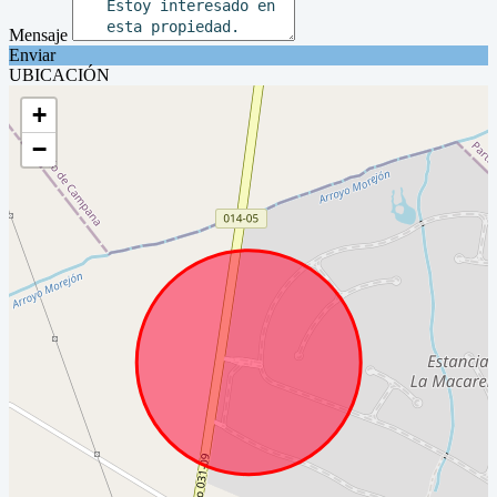
Mensaje
Enviar
UBICACIÓN
+
−