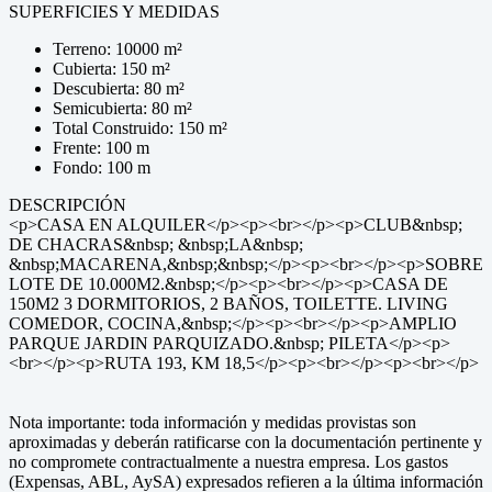
SUPERFICIES Y MEDIDAS
Terreno: 10000 m²
Cubierta: 150 m²
Descubierta: 80 m²
Semicubierta: 80 m²
Total Construido: 150 m²
Frente: 100 m
Fondo: 100 m
DESCRIPCIÓN
<p>CASA EN ALQUILER</p><p><br></p><p>CLUB&nbsp;
DE CHACRAS&nbsp; &nbsp;LA&nbsp;
&nbsp;MACARENA,&nbsp;&nbsp;</p><p><br></p><p>SOBRE
LOTE DE 10.000M2.&nbsp;</p><p><br></p><p>CASA DE
150M2 3 DORMITORIOS, 2 BAÑOS, TOILETTE. LIVING
COMEDOR, COCINA,&nbsp;</p><p><br></p><p>AMPLIO
PARQUE JARDIN PARQUIZADO.&nbsp; PILETA</p><p>
<br></p><p>RUTA 193, KM 18,5</p><p><br></p><p><br></p>
Nota importante: toda información y medidas provistas son
aproximadas y deberán ratificarse con la documentación pertinente y
no compromete contractualmente a nuestra empresa. Los gastos
(Expensas, ABL, AySA) expresados refieren a la última información