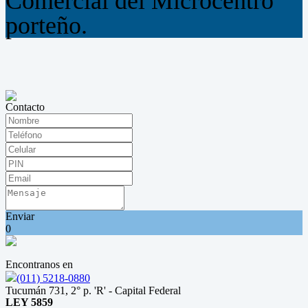
Comercial del Microcentro
porteño.
Contacto
Enviar
0
Encontranos en
(011) 5218-0880
Tucumán 731, 2° p. 'R' - Capital Federal
LEY 5859