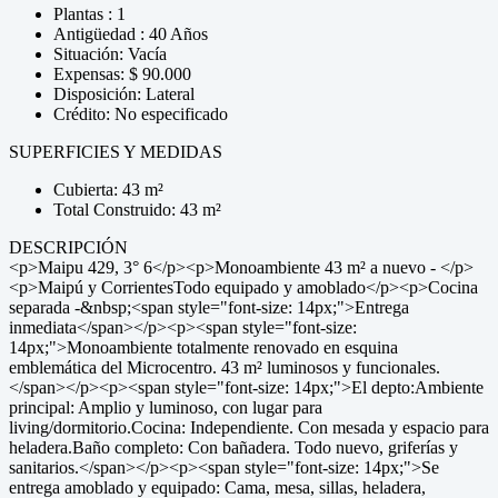
Plantas : 1
Antigüedad : 40 Años
Situación: Vacía
Expensas: $ 90.000
Disposición: Lateral
Crédito: No especificado
SUPERFICIES Y MEDIDAS
Cubierta: 43 m²
Total Construido: 43 m²
DESCRIPCIÓN
<p>Maipu 429, 3° 6</p><p>Monoambiente 43 m² a nuevo - </p>
<p>Maipú y CorrientesTodo equipado y amoblado</p><p>Cocina
separada -&nbsp;<span style="font-size: 14px;">Entrega
inmediata</span></p><p><span style="font-size:
14px;">Monoambiente totalmente renovado en esquina
emblemática del Microcentro. 43 m² luminosos y funcionales.
</span></p><p><span style="font-size: 14px;">El depto:Ambiente
principal: Amplio y luminoso, con lugar para
living/dormitorio.Cocina: Independiente. Con mesada y espacio para
heladera.Baño completo: Con bañadera. Todo nuevo, griferías y
sanitarios.</span></p><p><span style="font-size: 14px;">Se
entrega amoblado y equipado: Cama, mesa, sillas, heladera,