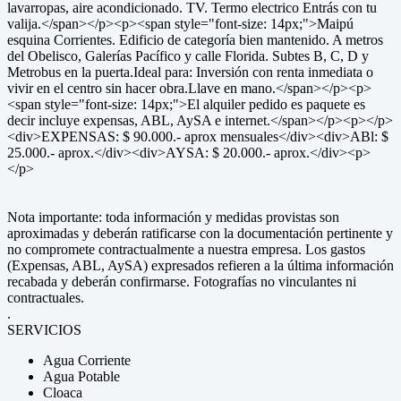
lavarropas, aire acondicionado. TV. Termo electrico Entrás con tu
valija.</span></p><p><span style="font-size: 14px;">Maipú
esquina Corrientes. Edificio de categoría bien mantenido. A metros
del Obelisco, Galerías Pacífico y calle Florida. Subtes B, C, D y
Metrobus en la puerta.Ideal para: Inversión con renta inmediata o
vivir en el centro sin hacer obra.Llave en mano.</span></p><p>
<span style="font-size: 14px;">El alquiler pedido es paquete es
decir incluye expensas, ABL, AySA e internet.</span></p><p></p>
<div>EXPENSAS: $ 90.000.- aprox mensuales</div><div>ABl: $
25.000.- aprox.</div><div>AYSA: $ 20.000.- aprox.</div><p>
</p>
Nota importante: toda información y medidas provistas son
aproximadas y deberán ratificarse con la documentación pertinente y
no compromete contractualmente a nuestra empresa. Los gastos
(Expensas, ABL, AySA) expresados refieren a la última información
recabada y deberán confirmarse. Fotografías no vinculantes ni
contractuales.
.
SERVICIOS
Agua Corriente
Agua Potable
Cloaca