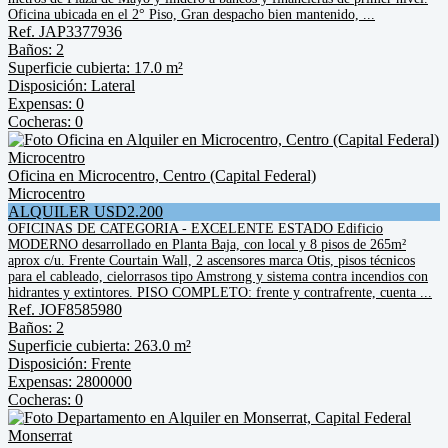
Oficina ubicada en el 2° Piso, Gran despacho bien mantenido, ...
Ref. JAP3377936
Baños: 2
Superficie cubierta: 17.0 m²
Disposición: Lateral
Expensas: 0
Cocheras: 0
Oficina en Microcentro, Centro (Capital Federal)
Microcentro
ALQUILER USD2.200
OFICINAS DE CATEGORIA - EXCELENTE ESTADO Edificio
MODERNO desarrollado en Planta Baja, con local y 8 pisos de 265m²
aprox c/u. Frente Courtain Wall, 2 ascensores marca Otis, pisos técnicos
para el cableado, cielorrasos tipo Amstrong y sistema contra incendios con
hidrantes y extintores. PISO COMPLETO: frente y contrafrente, cuenta ...
Ref. JOF8585980
Baños: 2
Superficie cubierta: 263.0 m²
Disposición: Frente
Expensas: 2800000
Cocheras: 0