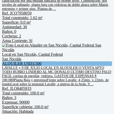
capacitación por una entidad bancaria de primer nivel. Composición: dos
niveles de subsuelo, planta baja con vidrieras de doble altura sobre Maipú,
entrepiso y primer piso. Plantas de ...
Ref. JCO7958059
Total construido: 1.62 m²
Superficie: 0.0 m²
Antiguedad: 30
Baños: 0
Cocheras: 2
Agua Corriente: Sí
Local en San Nicolás, Capital Federal
San Nicolás
ALQUILER USD3.500
LAVALLE y 9 DE JULIO LOCAL EN ALQUILER O VENTA APTO
TODO RUBRO LINDERO AL MC DONALD ULTIMO DESTINO PAGO
FACIL cortina de enrollar, vidriera. GASTOS DE EXPENSAS $
100.000Planta Baja y entrepisoFrente sobre Lavalle: 4,25mts. x 22mts. de
fondoLocal sobre la peatonal Lavalle, a metros de la Avda. 9 ...
Ref. JLO8405933
Total construido: 100.0 m²
Baños: 3
Expensas: 90000
Superficie cubierta: 100.0 m²
Situación: Habitada