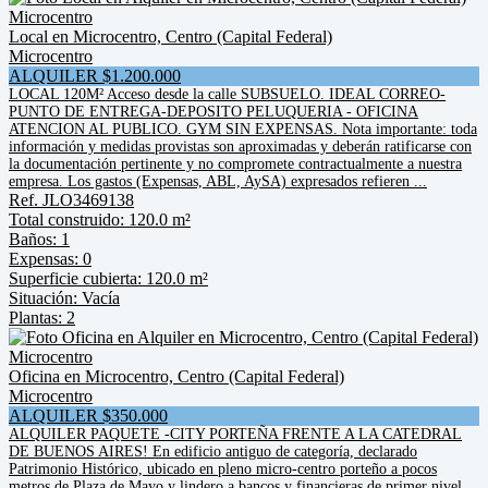
Local en Microcentro, Centro (Capital Federal)
Microcentro
ALQUILER $1.200.000
LOCAL 120M² Acceso desde la calle SUBSUELO. IDEAL CORREO-
PUNTO DE ENTREGA-DEPOSITO PELUQUERIA - OFICINA
ATENCION AL PUBLICO. GYM SIN EXPENSAS. Nota importante: toda
información y medidas provistas son aproximadas y deberán ratificarse con
la documentación pertinente y no compromete contractualmente a nuestra
empresa. Los gastos (Expensas, ABL, AySA) expresados refieren ...
Ref. JLO3469138
Total construido: 120.0 m²
Baños: 1
Expensas: 0
Superficie cubierta: 120.0 m²
Situación: Vacía
Plantas: 2
Oficina en Microcentro, Centro (Capital Federal)
Microcentro
ALQUILER $350.000
ALQUILER PAQUETE -CITY PORTEÑA FRENTE A LA CATEDRAL
DE BUENOS AIRES! En edificio antiguo de categoría, declarado
Patrimonio Histórico, ubicado en pleno micro-centro porteño a pocos
metros de Plaza de Mayo y lindero a bancos y financieras de primer nivel.