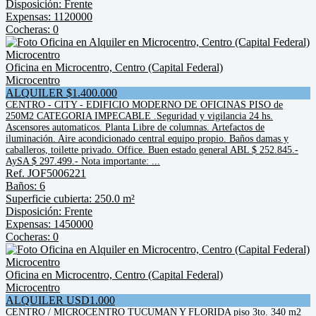
Disposición: Frente
Expensas: 1120000
Cocheras: 0
Oficina en Microcentro, Centro (Capital Federal)
Microcentro
ALQUILER $1.400.000
CENTRO - CITY - EDIFICIO MODERNO DE OFICINAS PISO de
250M2 CATEGORIA IMPECABLE .Seguridad y vigilancia 24 hs.
Ascensores automaticos. Planta Libre de columnas. Artefactos de
iluminación. Aire acondicionado central equipo propio. Baños damas y
caballeros, toilette privado. Office. Buen estado general ABL $ 252.845.-
AySA $ 297.499.- Nota importante: ...
Ref. JOF5006221
Baños: 6
Superficie cubierta: 250.0 m²
Disposición: Frente
Expensas: 1450000
Cocheras: 0
Oficina en Microcentro, Centro (Capital Federal)
Microcentro
ALQUILER USD1.000
CENTRO / MICROCENTRO TUCUMAN Y FLORIDA piso 3to. 340 m2