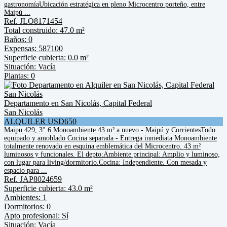
gastronomíaUbicación estratégica en pleno Microcentro porteño, entre
Maipú ...
Ref. JLO8171454
Total construido: 47.0 m²
Baños: 0
Expensas: 587100
Superficie cubierta: 0.0 m²
Situación: Vacía
Plantas: 0
Departamento en San Nicolás, Capital Federal
San Nicolás
ALQUILER USD650
Maipu 429, 3° 6 Monoambiente 43 m² a nuevo - Maipú y CorrientesTodo
equipado y amoblado Cocina separada - Entrega inmediata Monoambiente
totalmente renovado en esquina emblemática del Microcentro. 43 m²
luminosos y funcionales. El depto:Ambiente principal: Amplio y luminoso,
con lugar para living/dormitorio.Cocina: Independiente. Con mesada y
espacio para ...
Ref. JAP8024659
Superficie cubierta: 43.0 m²
Ambientes: 1
Dormitorios: 0
Apto profesional: Sí
Situación: Vacía