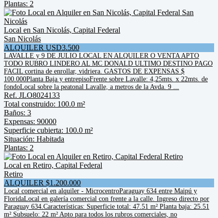
Plantas: 2
Local en San Nicolás, Capital Federal
San Nicolás
ALQUILER USD3.500
LAVALLE y 9 DE JULIO LOCAL EN ALQUILER O VENTA APTO
TODO RUBRO LINDERO AL MC DONALD ULTIMO DESTINO PAGO
FACIL cortina de enrollar, vidriera. GASTOS DE EXPENSAS $
100.000Planta Baja y entrepisoFrente sobre Lavalle: 4,25mts. x 22mts. de
fondoLocal sobre la peatonal Lavalle, a metros de la Avda. 9 ...
Ref. JLO8024133
Total construido: 100.0 m²
Baños: 3
Expensas: 90000
Superficie cubierta: 100.0 m²
Situación: Habitada
Plantas: 2
Local en Retiro, Capital Federal
Retiro
ALQUILER $1.200.000
Local comercial en alquiler - MicrocentroParaguay 634 entre Maipú y
FloridaLocal en galería comercial con frente a la calle. Ingreso directo por
Paraguay 634.Características: Superficie total: 47.51 m² Planta baja: 25.51
m² Subsuelo: 22 m² Apto para todos los rubros comerciales, no