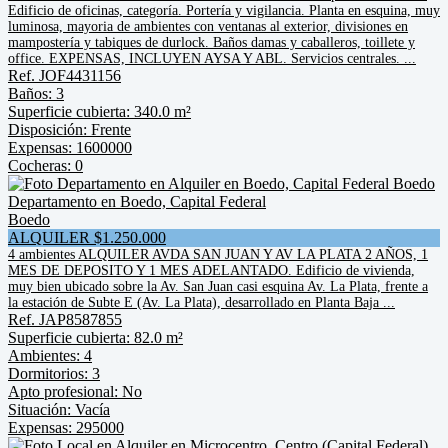
Edificio de oficinas, categoría. Portería y vigilancia. Planta en esquina, muy
luminosa, mayoria de ambientes con ventanas al exterior, divisiones en
mampostería y tabiques de durlock. Baños damas y caballeros, toillete y
office. EXPENSAS, INCLUYEN AYSA Y ABL. Servicios centrales. ...
Ref. JOF4431156
Baños: 3
Superficie cubierta: 340.0 m²
Disposición: Frente
Expensas: 1600000
Cocheras: 0
Departamento en Boedo, Capital Federal
Boedo
ALQUILER $1.250.000
4 ambientes ALQUILER AVDA SAN JUAN Y AV LA PLATA 2 AÑOS, 1
MES DE DEPOSITO Y 1 MES ADELANTADO. Edificio de vivienda,
muy bien ubicado sobre la Av. San Juan casi esquina Av. La Plata, frente a
la estación de Subte E (Av. La Plata), desarrollado en Planta Baja ...
Ref. JAP8587855
Superficie cubierta: 82.0 m²
Ambientes: 4
Dormitorios: 3
Apto profesional: No
Situación: Vacía
Expensas: 295000