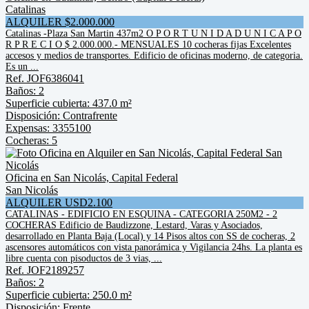
Catalinas
ALQUILER $2.000.000
Catalinas -Plaza San Martin 437m2 O P O R T U N I D A D U N I C A P O
R P R E C I O $ 2.000.000.- MENSUALES 10 cocheras fijas Excelentes
accesos y medios de transportes. Edificio de oficinas moderno, de categoria.
Es un ...
Ref. JOF6386041
Baños: 2
Superficie cubierta: 437.0 m²
Disposición: Contrafrente
Expensas: 3355100
Cocheras: 5
Oficina en San Nicolás, Capital Federal
San Nicolás
ALQUILER USD2.100
CATALINAS - EDIFICIO EN ESQUINA - CATEGORIA 250M2 - 2
COCHERAS Edificio de Baudizzone, Lestard, Varas y Asociados,
desarrollado en Planta Baja (Local) y 14 Pisos altos con SS de cocheras, 2
ascensores automáticos con vista panorámica y Vigilancia 24hs. La planta es
libre cuenta con pisoductos de 3 vias, ...
Ref. JOF2189257
Baños: 2
Superficie cubierta: 250.0 m²
Disposición: Frente