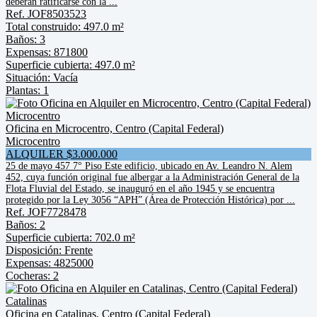
deberán ratificarse con la ...
Ref. JOF8503523
Total construido: 497.0 m²
Baños: 3
Expensas: 871800
Superficie cubierta: 497.0 m²
Situación: Vacía
Plantas: 1
Oficina en Microcentro, Centro (Capital Federal)
Microcentro
ALQUILER $3.000.000
25 de mayo 457 7° Piso Este edificio, ubicado en Av. Leandro N. Alem
452, cuya función original fue albergar a la Administración General de la
Flota Fluvial del Estado, se inauguró en el año 1945 y se encuentra
protegido por la Ley 3056 “APH” (Área de Protección Histórica) por ...
Ref. JOF7728478
Baños: 2
Superficie cubierta: 702.0 m²
Disposición: Frente
Expensas: 4825000
Cocheras: 2
Oficina en Catalinas, Centro (Capital Federal)