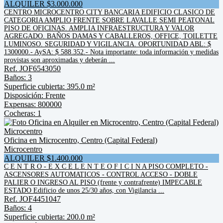
ALQUILER $3.000.000
CENTRO MICROCENTRO CITY BANCARIA EDIFICIO CLASICO DE
CATEGORIA AMPLIO FRENTE SOBRE LAVALLE SEMI PEATONAL
PISO DE OFICINAS. AMPLIA INFRAESTRUCTURA Y VALOR
AGREGADO. BAÑOS DAMAS Y CABALLEROS, OFFICE, TOILETTE
LUMINOSO. SEGURIDAD Y VIGILANCIA. OPORTUNIDAD ABL: $
1300000.- AySA: $ 588.352.- Nota importante: toda información y medidas
provistas son aproximadas y deberán ...
Ref. JOF6543050
Baños: 3
Superficie cubierta: 395.0 m²
Disposición: Frente
Expensas: 800000
Cocheras: 1
Oficina en Microcentro, Centro (Capital Federal)
Microcentro
ALQUILER $1.400.000
C E N T R O - E X C E L E N T E O F I C I N A PISO COMPLETO -
ASCENSORES AUTOMATICOS - CONTROL ACCESO - DOBLE
PALIER O INGRESO AL PISO (frente y contrafrente) IMPECABLE
ESTADO Edificio de unos 25/30 años, con Vigilancia ...
Ref. JOF4451047
Baños: 4
Superficie cubierta: 200.0 m²