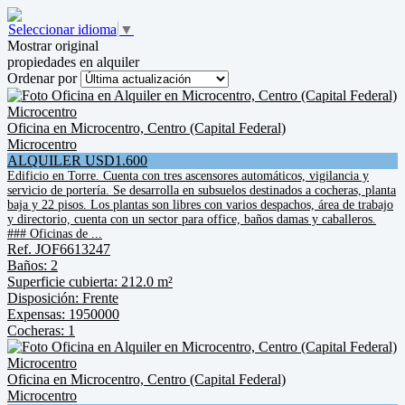
Seleccionar idioma
▼
Mostrar original
propiedades en alquiler
Ordenar por
Oficina en Microcentro, Centro (Capital Federal)
Microcentro
ALQUILER USD1.600
Edificio en Torre. Cuenta con tres ascensores automáticos, vigilancia y
servicio de portería. Se desarrolla en subsuelos destinados a cocheras, planta
baja y 22 pisos. Los plantas son libres con varios despachos, área de trabajo
y directorio, cuenta con un sector para office, baños damas y caballeros.
### Oficinas de ...
Ref. JOF6613247
Baños: 2
Superficie cubierta: 212.0 m²
Disposición: Frente
Expensas: 1950000
Cocheras: 1
Oficina en Microcentro, Centro (Capital Federal)
Microcentro