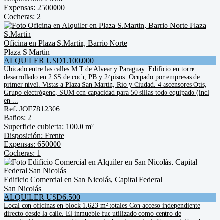
Expensas: 2500000
Cocheras: 2
Oficina en Plaza S.Martin, Barrio Norte
Plaza S.Martin
ALQUILER USD1.100.000
Ubicado entre las calles M.T de Alvear y Paraguay. Edificio en torre
desarrollado en 2 SS de coch, PB y 24pisos. Ocupado por empresas de
primer nivel. Vistas a Plaza San Martin, Rio y Ciudad. 4 ascensores Otis,
Grupo electrógeno, SUM con capacidad para 50 sillas todo equipado (incl
en ...
Ref. JOF7812306
Baños: 2
Superficie cubierta: 100.0 m²
Disposición: Frente
Expensas: 650000
Cocheras: 1
Edificio Comercial en San Nicolás, Capital Federal
San Nicolás
ALQUILER USD6.500
Local con oficinas en block 1.623 m² totales Con acceso independiente
directo desde la calle. El inmueble fue utilizado como centro de