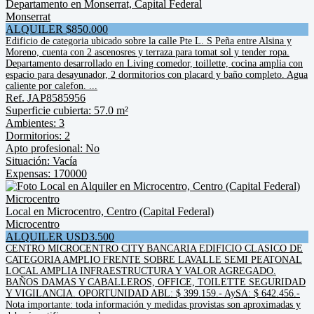
Departamento en Monserrat, Capital Federal
Monserrat
ALQUILER $850.000
Edificio de categoria ubicado sobre la calle Pte L. S Peña entre Alsina y
Moreno, cuenta con 2 ascenosres y terraza para tomat sol y tender ropa.
Departamento desarrollado en Living comedor, toillette, cocina amplia con
espacio para desayunador, 2 dormitorios con placard y baño completo. Agua
caliente por calefon. ...
Ref. JAP8585956
Superficie cubierta: 57.0 m²
Ambientes: 3
Dormitorios: 2
Apto profesional: No
Situación: Vacía
Expensas: 170000
Local en Microcentro, Centro (Capital Federal)
Microcentro
ALQUILER USD3.500
CENTRO MICROCENTRO CITY BANCARIA EDIFICIO CLASICO DE
CATEGORIA AMPLIO FRENTE SOBRE LAVALLE SEMI PEATONAL
LOCAL AMPLIA INFRAESTRUCTURA Y VALOR AGREGADO.
BAÑOS DAMAS Y CABALLEROS, OFFICE, TOILETTE SEGURIDAD
Y VIGILANCIA. OPORTUNIDAD ABL: $ 399.159.- AySA: $ 642.456.-
Nota importante: toda información y medidas provistas son aproximadas y