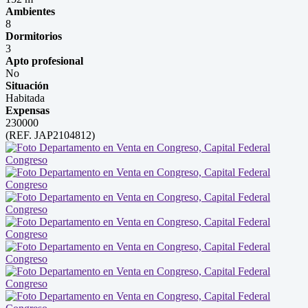
Ambientes
8
Dormitorios
3
Apto profesional
No
Situación
Habitada
Expensas
230000
(REF. JAP2104812)