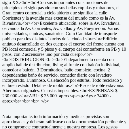
siglo XX.<br><br>Con sus importantes construcciones de
principios del siglo pasado con sus bellas cúpulas y miradores, el
Gran centro comercial a cielo abierto que significa la calle
Corrientes y la avenida mas extensa del mundo como es la Av.
Rivadavia.<br><br>Excelente ubicación, sobre la Av. Rivadavia,
cercano a la Av. Corrientes, Av. Callao y Av. Pueyrredón. Varias
universidades, clínicas, sanatorios. Gran Cantidad de transporte
publico para los distintos barrios de la ciudad.<br><br>Edificio
antiguo desarrollado en dos cuerpos el cuerpo del frente cuenta con
PB local comercial y 5 pisos y el cuerpo del contrafrente en PB y 10
pisos, con 2 ascensores uno por cada cuerpo.<br>
<br>DISTRIBUCION:<br><br>El departamento cuenta con
amplio hall de distribución, living al frente con balcón individual,
comedor a balcón. 3 Dormitorios, baño completo, cocina, 2
dependencias baño de servicio, comedor diario con lavadero
incorporado. Luminoso. Calefacción por estufas. Todo reciclado y
en buen estado. Detalles de molduras.<br>Pisos de roble eslavonia.
Aberturas originales. Celosias impecables. <br>EXPENSAS: $
230.000.-<br>ABL: $ 25.000. aprox</p><p>Aysa: 34000.-
aprox<br><br><br> </p>
Nota importante: toda información y medidas provistas son
aproximadas y deberán ratificarse con la documentación pertinente y
no compromete contractualmente a nuestra empresa. Los gastos