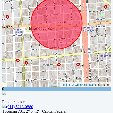
Leaflet
| ©
OpenStreetMap
contributors
0
Encontranos en
(011) 5218-0880
Tucumán 731, 2° p. 'R' - Capital Federal