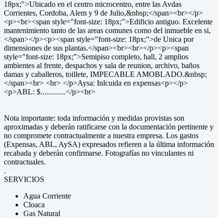
18px;">Ubicado en el centro microcentro, entre las Avdas
Corrientes, Cordoba, Alem y 9 de Julio,&nbsp;</span><br></p>
<p><br><span style="font-size: 18px;">Edificio antiguo. Excelente
mantenimiento tanto de las areas comunes como del inmueble en si,
</span></p><p><span style="font-size: 18px;">de Unica por
dimensiones de sus plantas.</span><br><br></p><p><span
style="font-size: 18px;">Semipiso completo, hall, 2 amplios
ambientes al frente, despachos y sala de reunion, archivo, baños
damas y caballeros, toillete, IMPECABLE AMOBLADO.&nbsp;
</span><br> <br> </p>Aysa: Inlcuida en expensas<p></p>
<p>ABL: $.............</p><br>
Nota importante: toda información y medidas provistas son
aproximadas y deberán ratificarse con la documentación pertinente y
no compromete contractualmente a nuestra empresa. Los gastos
(Expensas, ABL, AySA) expresados refieren a la última información
recabada y deberán confirmarse. Fotografías no vinculantes ni
contractuales.
.
SERVICIOS
Agua Corriente
Cloaca
Gas Natural