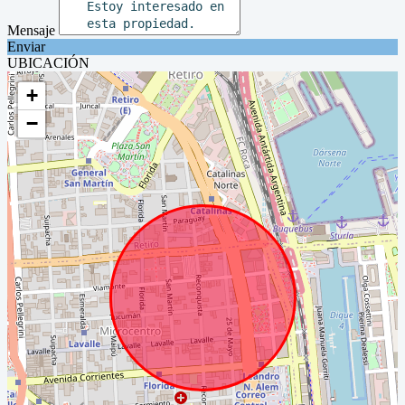
Mensaje
Enviar
UBICACIÓN
+
−