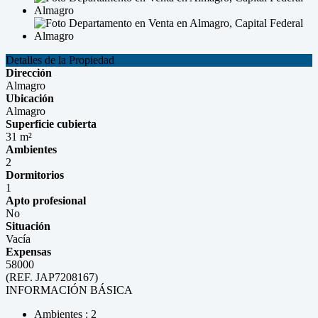
Detalles de la Propiedad
Dirección
Almagro
Ubicación
Almagro
Superficie cubierta
31 m²
Ambientes
2
Dormitorios
1
Apto profesional
No
Situación
Vacía
Expensas
58000
(REF. JAP7208167)
INFORMACIÓN BÁSICA
Ambientes : 2