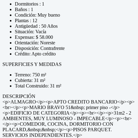
Dormitorios : 1
Baños : 1
Condición: Muy bueno
Plantas : 12
Antigüedad : 50 Años
Situación: Vacía
Expensas: $ 58.000
Orientación: Noreste
Disposición: Contrafrente
Crédito: Apto crédito
SUPERFICIES Y MEDIDAS
Terreno: 750 m²
Cubierta: 31 m²
Total Construido: 31 m²
DESCRIPCIÓN
<p>ALMAGRO</p><p>APTO CREDITO BANCARIO</p><p>
<br></p><p>MARIO BRAVO 51&nbsp; primer piso -</p>
<p>EDIFICIO DE CATEGORIA</p><p><br></p><p>31m2 - 2
AMBIENTES, MUY LUMINOSO - IMPECABLE</p><p><br>
</p><p>COMEDOR, COCINA, DORMITORIO CON
PLACARD,&nbsp;&nbsp;</p><p>PISOS PARQUET.
SERVICIOS INDEPENDIENTES.</p>