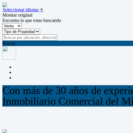
Seleccionar idioma
▼
Mostrar original
Encontra lo que estas buscando
Buscar
Con más de 30 años de experie
Inmobiliario Comercial del Mi